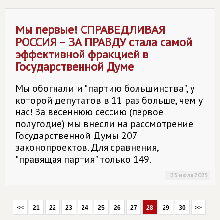
Мы первые!
СПРАВЕДЛИВАЯ
РОССИЯ – ЗА ПРАВДУ
стала самой
эффективной фракцией в
Государственной Думе
Мы обогнали и "партию большинства", у
которой депутатов в 11 раз больше, чем у
нас! За весеннюю сессию (первое
полугодие) мы внесли на рассмотрение
Государственной Думы 207
законопроектов. Для сравнения,
"правящая партия" только 149.
23 июля 2025
<<
21
22
23
24
25
26
27
28
29
30
>>