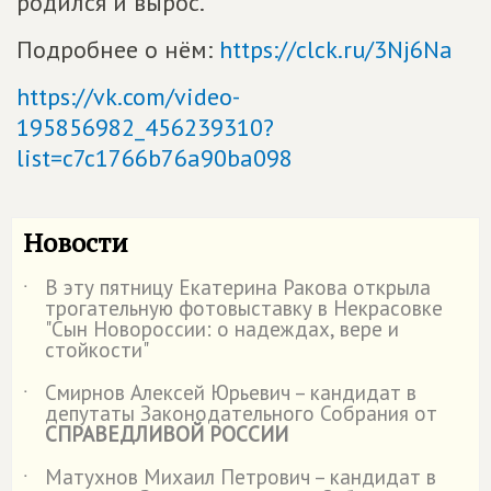
родился и вырос.
Подробнее о нём:
https://clck.ru/3Nj6Na
https://vk.com/video-
195856982_456239310?
list=c7c1766b76a90ba098
Новости
В эту пятницу Екатерина Ракова открыла
˙
трогательную фотовыставку в Некрасовке
"Сын Новороссии: о надеждах, вере и
стойкости"
Смирнов Алексей Юрьевич – кандидат в
˙
депутаты Законодательного Собрания от
СПРАВЕДЛИВОЙ РОССИИ
Матухнов Михаил Петрович – кандидат в
˙