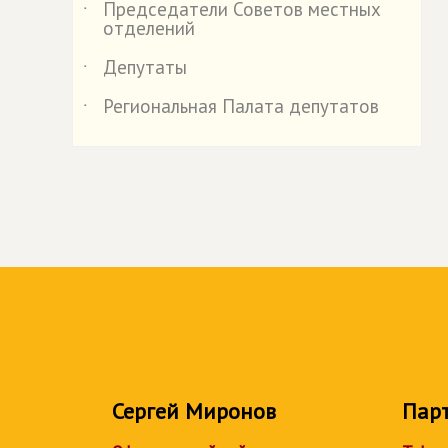
Председатели Советов местных
˙
отделений
Депутаты
˙
Региональная Палата депутатов
˙
Сергей Миронов
Пар