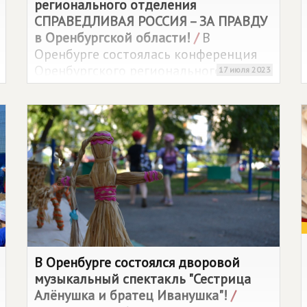
регионального отделения
СПРАВЕДЛИВАЯ РОССИЯ – ЗА ПРАВДУ
в Оренбургской области!
/
В
Оренбурге состоялась конференция
Оренбургского регионального
17 июля 2023
отделения партии
СПРАВЕДЛИВАЯ
РОССИЯ – ЗА ПРАВДУ
, в ходе которой
партийцы и делегаты принимали
решения по важнейшим вопросам
нашей работы
В Оренбурге состоялся дворовой
музыкальный спектакль "Сестрица
Алёнушка и братец Иванушка"!
/