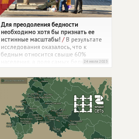
Для преодоления бедности
необходимо хотя бы признать ее
истинные масштабы!
/
В результате
исследования оказалось, что к
бедным относится свыше 60%
населения, а доля самых бедных
24 июля 2023
(нищих) – 17,7% – почти вдвое выше,
чем фиксировал Росстат за прошлый
год, примерно то же происходит и в
Оренбуржье. На эту пропасть между
реальной и статистической
бедностью неоднократно указывала
и наша партия.