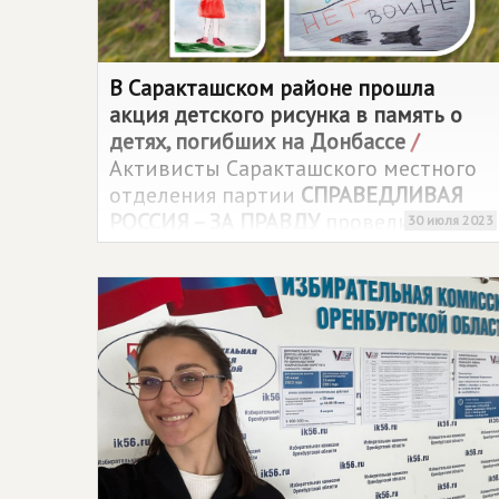
В Саракташском районе прошла
акция детского рисунка в память о
детях, погибших на Донбассе
/
Активисты Саракташского местного
отделения партии
СПРАВЕДЛИВАЯ
РОССИЯ – ЗА ПРАВДУ
провели акцию
30 июля 2023
детского рисунка и вместе с детьми в
ходе встреч разобрались, кому
посвящена Аллея Ангелов, к чему
приурочен День памяти детей
погибших на Донбассе и в чём
причины такого конфликта.