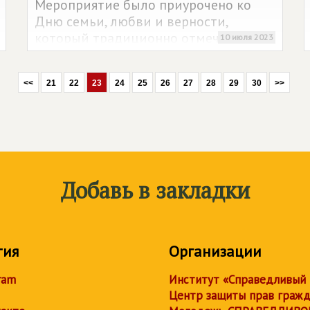
Мероприятие было приурочено ко
Дню семьи, любви и верности,
который традиционно отмечается в
10 июля 2023
России 08 июля. Организаторами
события выступил Социал-
<<
21
22
23
24
25
26
27
28
29
30
>>
демократический союз женщин
России, Молодёжь СПРАВЕДЛИВОЙ
РОССИИ и региональное отделение
партии
СПРАВЕДЛИВАЯ РОССИЯ – ЗА
ПРАВДУ
.
Добавь в закладки
тия
Организации
ram
Институт «Справедливый
Центр защиты прав граж