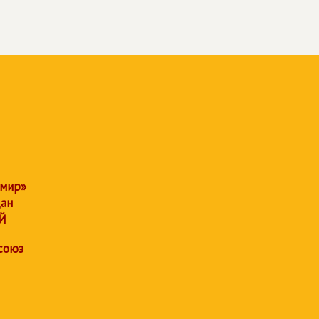
 мир»
дан
Й
союз