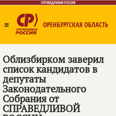
СПРАВЕДЛИВАЯ РОССИЯ
≡
ОРЕНБУРГСКАЯ ОБЛАСТЬ
Главная
Новости
Лица
Фото/Видео
Газета
Контакты
️Облизбирком заверил
список кандидатов в
депутаты
Законодательного
Собрания от
СПРАВЕДЛИВОЙ