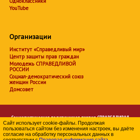
Одноклассники
YouTube
Организации
Институт «Справедливый мир»
Центр защиты прав граждан
Молодежь СПРАВЕДЛИВОЙ
РОССИИ
Социал-демократический союз
женщин России
Домсовет
Социалистическая политическая партия
СПРАВЕДЛИВАЯ
Сайт использует cookie-файлы. Продолжая
РОССИЯ
пользоваться сайтом без изменения настроек, вы даёте
Региональное отделение партии в Оренбургской области
согласие на обработку персональных данных в
© 2006-2026
соответствии с
Правовая информация сайта
.