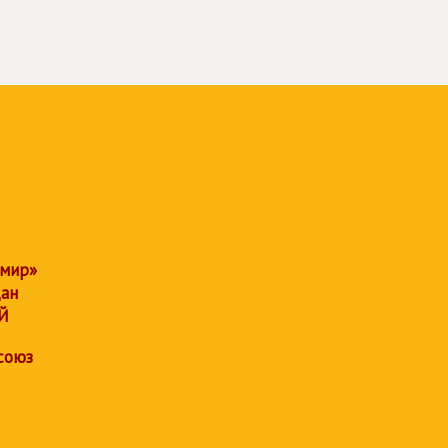
 мир»
дан
Й
союз