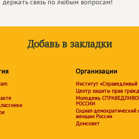
 держать связь по любым вопросам!
Добавь в закладки
тия
Организации
ram
Институт «Справедливый
Центр защиты прав граж
акте
Молодежь СПРАВЕДЛИВО
РОССИИ
лассники
Социал-демократический 
be
женщин России
Домсовет